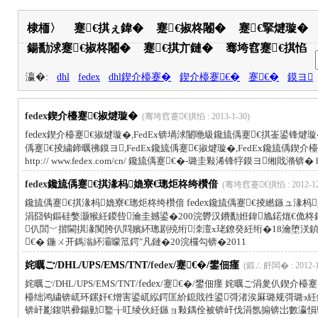
棣栭〉
蹇€掑ぇ鍏�
蹇€掓柊闂�
蹇€掔煡璇�
鍚勫浗蹇€掓柊闂�
蹇€掑亣鏈�
骞垮窞蹇€掑惂
瀛�:
dhl
fedex
dhl鍥介檯蹇�
鍥介檯蹇€�
蹇€�
鏌ヨ
fedex
鍥介檯蹇€掓煡璇�
(骞垮窞蹇€掑惂 : 2013-1-30)
fedex
鍥介檯蹇€掓煡璇�,FedEx锛堝浗闄咃級鑱旈偊蹇€掑崟鍙锋煡璇
偊蹇€掕繍鍗曞彿鏌ヨ,FedEx鑱旈偊蹇€掓煡璇�,FedEx鑱旈偊鍥介
http:// www.fedex.com/cn/ 鑱旈偊蹇€�-璐圭敤浠锋牸鏌ヨ缃戝潃锛� http
fedex
鑱旈偊蹇€掑湪杩嫓寮€璁炬柊绔欑偣
(骞垮窞蹇€掑惂 : 2012-12
鑱旈偊蹇€掑湪杩嫓寮€璁炬柊绔欑偣
fedex
鑱旈偊蹇€掕繎鏃ュ湪杩
涓囧钩鏂硅嫳灏猴紝鍐呰瀹圭撼鍙�200浣欎汉鐨勫姙鍏尯鍩熴€佹柊
仈閭﹀揩閫掑湪闃胯仈閰嬪紑璁剧殑绗洓澶х珯鐐癸紝绗�18瀹堕浂鍞湇
€� 鍦ㄨ开鎷滃紑灞曚笟鍔″凡鏈�20浣欏勾锛�2011
姹曞ご/DHL/UPS/EMS/TNT/
fedex
/蹇€�/鐢佃瘽
(鍛ㄥ皯闆� : 2012-1
姹曞ご/DHL/UPS/EMS/TNT/
fedex
/蹇€�/鐢佃瘽 姹曞ご涓夎仈鍥介檯蹇
檯绌鸿繍锛屼环鏍奸€熷害鍙屼紭鍔匡紒鎴戝徃鍙彁渚涘厤璐规彁璐э
锛屽彲鍑哄彛鍚勭鐜╁叿绫伙紝鏃ョ敤鍝佺被锛屽伐涓氬搧锛岀數瀛愪