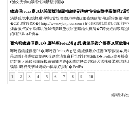
€瀹夊叏锛屾渶缁忔祹鐨勫浗闄�
鑱旈偊
fedex
蹇€掑皢鍙版咕鑷崇編鍥界殑鏀惰揣鏃堕棿寤堕暱2灏
涓烘弧瓒冲鎴蜂粠涓昏鐢靛瓙鍏徃杩愰€佷骇鍝佸埌涓皬鍨嬩紒涓
�2涓皬鏃躲€�( http://www.wjexpress.com ) 銆€銆€鑱旈偊
煄甯傚拰宸ヤ笟鍖哄皢鏀惰揣鏃堕棿寤堕暱鑷虫櫄涓�7鐐癸紝鎴戜滑鍙
銆€銆€姝ゅ锛�
骞垮窞鑱旈偊蹇€�,骞垮窞
fedex
浠ｇ悊,鑱旈偊鍥介檯蹇€掔數璇
骞垮窞鑱旈偊蹇€�,骞垮窞
fedex
浠ｇ悊,鑱旈偊鍥介檯蹇€掔數璇�,骞
藉鍜屽湴鍖猴紱娲鹃€佺綉缁滈亶甯冧笘鐣屽悇鍦般€� FedEx鍥介檯
哄姏鎺ㄨ崘鍒颁腑鍗楃編娲插強娆ф床鍖哄煙锛岃€屽叾浠栧叕鍙稿垯鏄姤
缁滆鐩栧叏锛屾煡璇㈠搷搴斿揩銆� FedEx
1
2
3
4
5
6
7
8
9
10
鑷畾涔夋