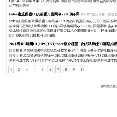
€掋€� 涓€鐩翠互鏉ワ紝骞垮窞鏂囨嵎鍥介檯鑸┖閫熼€掑叕鍙告帹
鍓嶅叕鍙告嫢
fedex
鑱旈偊蹇€掑惎鐢ㄦ尝闊�777F璐ф満
(FEDEX鑱旈偊蹇€掑惎鐢ㄦ尝
fedex
鑱旈偊蹇€掑惎鐢ㄦ尝闊�777F璐ф満 杩戞棩锛岃仈閭﹀揩閫掑
箣鍓嶈鑸嚎浣跨敤鐨凪D-11璐ф満锛屾尝闊�777F璐ф満灏嗗噺灏
缁熻繕鑳藉噺灏戝櫔闊虫薄鏌擄紝骞朵笖杞介噸閲忔瘮MD-11鍨嬭揣鏈哄
彮澶栵紝涓ゆ灦MD-11鍨嬭揣
2011骞�3鏈圖HL,UPS,TNT,
fedex
鍥介檯蹇欢鍑哄彛鑸┖闄勫姞
鍥介檯蹇€掕埅绌洪檮鍔犵噧娌硅垂鐢�,2011.涓夋湀浠藉浗闄呭揩浠剁
鍥涘ぇ蹇€掔噧娌归檮鍔犺垂 DHL 3鏈堢噧娌归檮鍔犺垂 UPS 3鏈堢噧
鐕冩补璐圭敤,UPS鏈€鏂拌埅绌洪檮鍔犺垂,TNT鑸┖闄勫姞鐕冩补璐圭敤
1
2
3
4
5
6
7
8
9
10
鑷畾涔夋