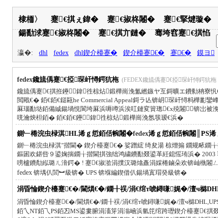
棣栭〉
蹇€掑ぇ鍏�
蹇€掓柊闂�
蹇€掔煡璇�
鍚勫浗蹇€掓柊闂�
蹇€掑亣鏈�
骞垮窞蹇€掑惂
瀛�:
dhl
fedex
dhl鍥介檯蹇�
鍥介檯蹇€�
蹇€�
鏌ヨ
fedex
鑱旈偊蹇€掗琛屽憳鍔犺柂
(FEDEX鑱旈偊蹇€掗琛屽憳鍔犺柂 : 20
鑱旈偊蹇€掑拰鑸┖鍏徃椋炶鍛樺崗浼氳繎鏃ヤ互鎶曠エ鐨勬柟寮
閲戙€� 銆€銆€鎹甌he Commercial Appeal鎶ラ亾锛岄琛屽
厤瑙勫垯銆備絾鍚堝悓閬垮厤浜嗕竴浜涘叿鏈変簤璁€х殑闂锛岀被浼
唴瀹炴柦銆� 銆€銆€鑸┖鍏徃椋炶鍛樺崗浼氬彂瑷€浜�
鍘﹂棬浣虫椂淇HL浠ｇ悊銆佸帵闂�
fedex
浠ｇ悊銆佸帵闂║PS浠
鍘﹂棬浣虫椂淇″揩閫� 鍥介檯蹇€� 娑蹭綋 绮夋湯 椋熷搧 鐗规
鏂囦欢鍖呰９鍙婅揣鐗╁揩閫掑強绌鸿繍鐨勫叕鍙革紝鎴愮珛浜� 200
嗙櫨鐨勪紭璐ㄦ湇鍔� ! 蹇€掓湁涓撲汉璐熻矗涓婇棬鏀朵欢锛屾槸闂
fedex
锛堣仈閭︼級锛� UPS 锛堢編鍥借仈鍚堝寘瑁癸級锛�
涓昏惀鍥介檯蹇€�/閫熼€�/鐗╂祦/涓€绾т唬鐞嗛娓�/澶ч檰DHL,U
涓昏惀鍥介檯蹇€�/閫熼€�/鐗╂祦/涓€绾т唬鐞嗛娓�/澶ч檰DHL,UPS,
銆乀NT銆乁PS銆丒MS鍙婁腑涓滀笌涓滃崡浜氫笓绾跨瓑鍥介檯蹇€