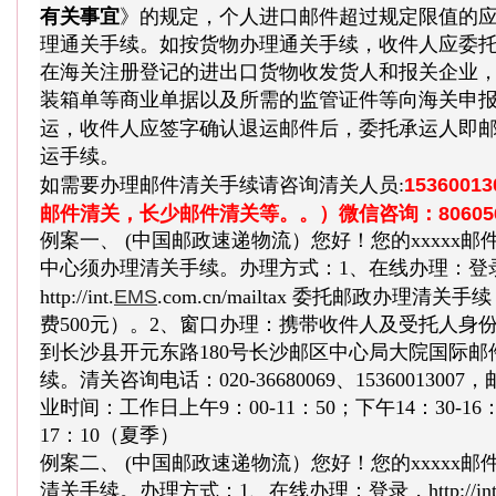
有关事宜
》的规定，个人进口邮件超过规定限值的
理通关手续。如按货物办理通关手续，收件人应委
在海关注册登记的进出口货物收发货人和报关企业
装箱单等商业单据以及所需的监管证件等向海关申
运，收件人应签字确认退运邮件后，委托承运人即
运手续。
153600
如需要办理邮件清关手续请咨询清关人员:
邮件清关，长少邮件清关等。。）微信咨询：806056
例案一、 (中国邮政速递物流）您好！您的xxxxx
中心须办理清关手续。办理方式：1、在线办理：登
EMS
http://int.
.com.cn/mailtax 委托邮政办理
费500元）。2、窗口办理：携带收件人及受托人身
到长沙县开元东路180号长沙邮区中心局大院国际
续。清关咨询电话：020-36680069、1536001300
业时间：工作日上午9：00-11：50；下午14：30-16
17：10（夏季）
例案二、 (中国邮政速递物流）您好！您的xxxxx
清关手续。办理方式：1、在线办理：登录，http://int.ems.