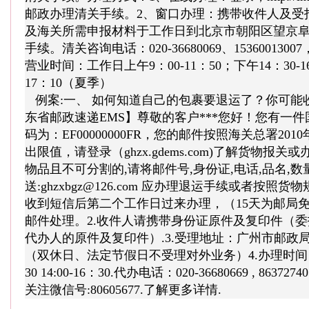
邮政办理清关手续。2、窗口办理：携带收件人及受
及海关所需申报材料于工作日到北京市朝阳区望京阜
手续。清关咨询电话：020-36680069、153600130
营业时间：工作日上午9：00-11：50；下午14：30-1
17：10（夏季）
例案:一、 如何知道自己的包裹要退运了？你可能
东省邮政速递EMS】尊敬的客户***您好！您有一
码为：EF00000000FR，您的邮件按照海关总署20
出限值，请登录（ghzx.gdems.com)了解货物报
物品且不可分割的,请将邮件号,身份证,电话,品名,数
送:ghzxbgz@126.com 应办理退运手续或者按照货
收到短信后第二个工作日过来办理，（15天为邮局
邮件处理。2.收件人请携带身份证原件及复印件（
代办人的原件及复印件）.3.受理地址：广州市邮政
（双休日、法定节假日不受理对外业务）4.办理时间：周
30 14:00-16：30.代办电话：020-36680669 , 86
关注微信号:80605677.了解更多详情.